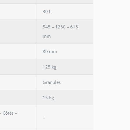
30 h
545 – 1260 – 615
mm
80 mm
125 kg
Granulés
15 Kg
– Côtés –
–