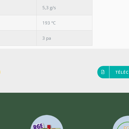
5,3 g/s
193 °C
3 pa
TÉLÉC