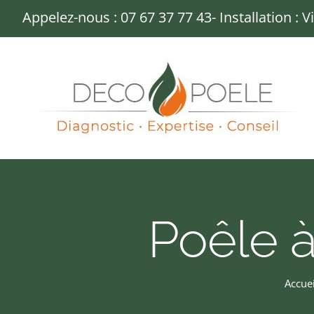
Passer
Appelez-nous :
07 67 37 77 43
- Installation : 
au
contenu
Poêle 
Accuei