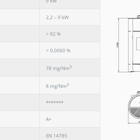
9 kW
2,2 – 9 kW
> 92 %
< 0,0060 %
3
78 mg/Nm
3
8 mg/Nm
*******
A+
EN 14785