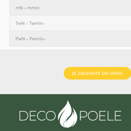
mN – mmin
TwN – Twmin-
PwN – Pwmin–
JE SOUHAITE UN DEVIS