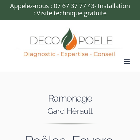
Passer
Appelez-nous :
07 67 37 77 43
- Installation
: Visite technique gratuite
au
contenu
Ramonage
Gard Hérault