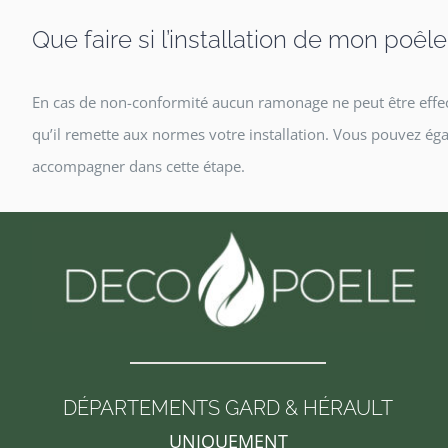
Que faire si l’installation de mon poêl
En cas de non-conformité aucun ramonage ne peut être effectu
qu’il remette aux normes votre installation. Vous pouvez é
accompagner dans cette étape.
DÉPARTEMENTS GARD & HÉRAULT
UNIQUEMENT