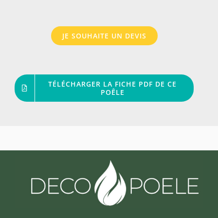
JE SOUHAITE UN DEVIS
TÉLÉCHARGER LA FICHE PDF DE CE
POÊLE