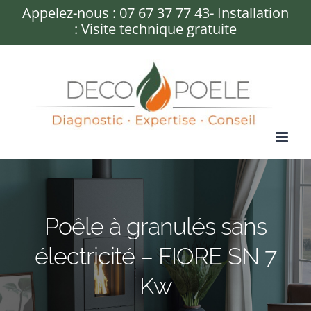
Passer
Appelez-nous :
07 67 37 77 43
- Installation
: Visite technique gratuite
au
contenu
Poêle à granulés sans
électricité – FIORE SN 7
Kw