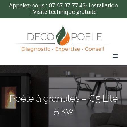
Passer
Appelez-nous :
07 67 37 77 43
- Installation
: Visite technique gratuite
au
contenu
Poêle à granulés – C5 Lite
5 kw