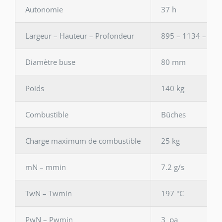
Autonomie
37 h
Largeur – Hauteur – Profondeur
895 – 1134 – 32
Diamètre buse
80 mm
Poids
140 kg
Combustible
Bûches
Charge maximum de combustible
25 kg
mN – mmin
7.2 g/s
TwN – Twmin
197 °C
PwN – Pwmin
3 pa