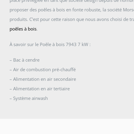
place privilégiée en tant que société design depuis de nom
proposer des poêles à bois en fonte robuste, la société Morso 
produits. C’est pour cette raison que nous avons choisi de tr
poêles à bois
.
À savoir sur le Poêle à bois 7943 7 kW :
– Bac à cendre
– Air de combustion pré-chauffé
– Alimentation en air secondaire
– Alimentation en air tertiaire
– Système airwash