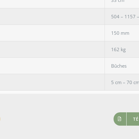
504 – 1157 
150 mm
162 kg
Bûches
5 cm – 70 c
TÉ