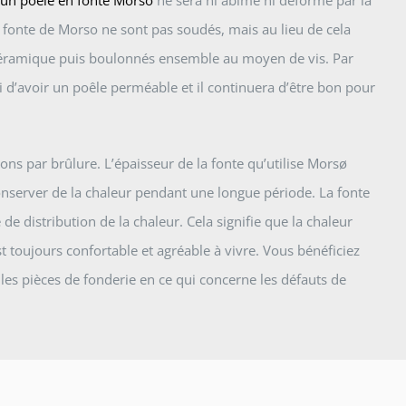
un poêle en fonte Morso
ne sera ni abîmé ni déformé par la
n fonte de Morso ne sont pas soudés, mais au lieu de cela
éramique puis boulonnés ensemble au moyen de vis. Par
i d’avoir un poêle perméable et il continuera d’être bon pour
ions par brûlure. L’épaisseur de la fonte qu’utilise Morsø
nserver de la chaleur pendant une longue période. La fonte
e distribution de la chaleur. Cela signifie que la chaleur
 toujours confortable et agréable à vivre. Vous bénéficiez
les pièces de fonderie en ce qui concerne les défauts de