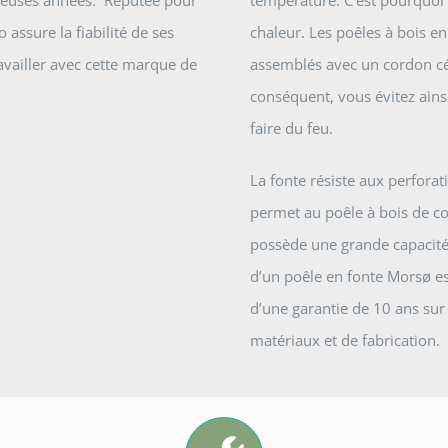
breuses années. Réputée pour
température. C’est pourquoi
assure la fiabilité de ses
chaleur. Les poêles à bois e
availler avec cette marque de
assemblés avec un cordon c
conséquent, vous évitez ains
faire du feu.
La fonte résiste aux perforat
permet au poêle à bois de co
possède une grande capacité d
d’un poêle en fonte Morsø est
d’une garantie de 10 ans sur 
matériaux et de fabrication.