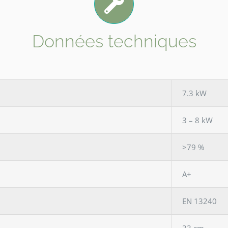
Données techniques
7.3 kW
3 – 8 kW
>79 %
A+
EN 13240
33 cm