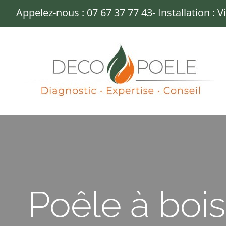
Passer
Appelez-nous :
07 67 37 77 43
- Installation : 
au
contenu
Poêle à boi