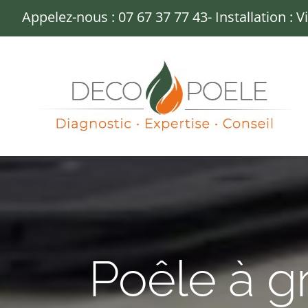
Passer
Appelez-nous :
07 67 37 77 43
- Installation : 
au
contenu
Poêle à gr