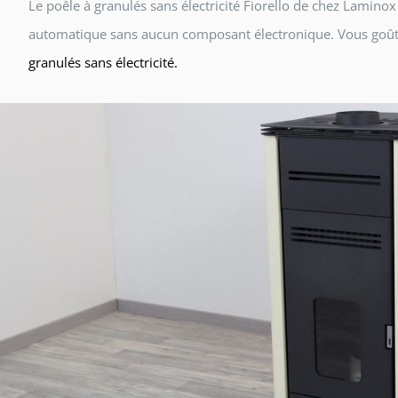
Le poêle à granulés sans électricité Fiorello de chez Lamino
automatique sans aucun composant électronique. Vous goûter
granulés sans électricité.