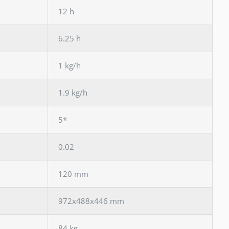
12 h
6.25 h
1 kg/h
1.9 kg/h
5*
0.02
120 mm
972x488x446 mm
84 kg