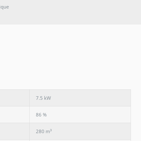
ique
7.5 kW
86 %
280 m³