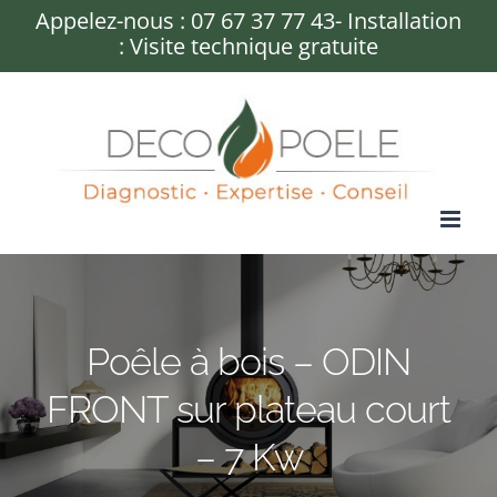
Passer
Appelez-nous :
07 67 37 77 43
- Installation
: Visite technique gratuite
au
contenu
Poêle à bois – ODIN
FRONT sur plateau court
– 7 Kw