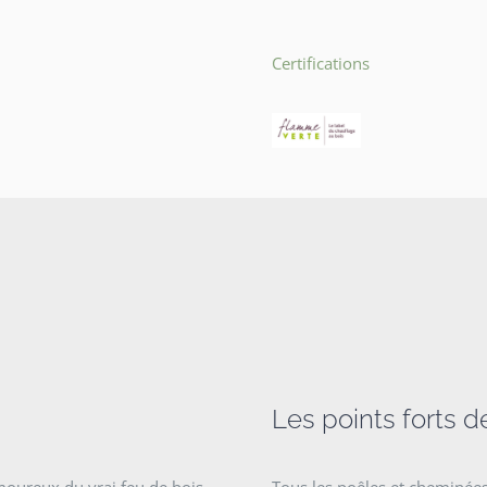
Certifications
Les points forts d
amoureux du vrai feu de bois.
Tous les poêles et cheminée