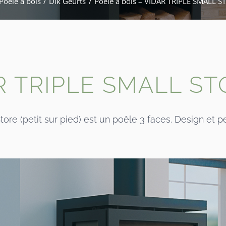
Poêle à bois
Dik Geurts
Poêle à bois – VIDAR TRIPLE SMALL S
AR TRIPLE SMALL ST
tore (petit sur pied) est un poêle 3 faces. Design et