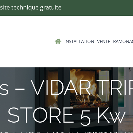
Visite technique gratuite
INSTALLATION
VENTE
RAMONA
is – VIDAR T
STORE 5 Kw