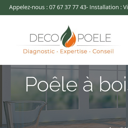
Passer
Appelez-nous :
07 67 37 77 43
- Installation : 
au
contenu
Poêle à bo