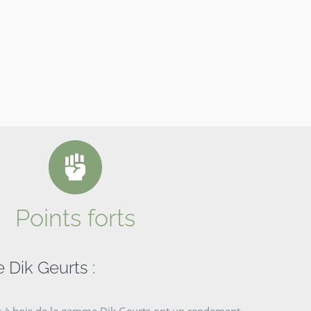
Points forts
e Dik Geurts :
s à bois de la gamme Dik Geurts ont un rendement