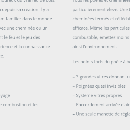
depuis sa création il y a
particulièrement élevé. Une 
nom familier dans le monde
cheminées fermés et réfléch
Avec une cheminée ou un
efficace. Même les particule
 le feu et le jeu des
combustible, émettez moins d
ience et la connaissance
ainsi l’environnement.
ée.
Les points forts du poêle à bo
– 3 grandes vitres donnant u
– Poignées quasi invisibles
toyage
– Système vitres propres
de combustion et les
– Raccordement arrivée d’air 
– Une seule manette de régla